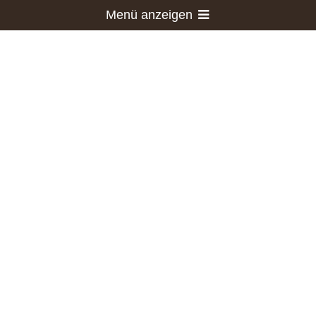
Menü anzeigen
0,00 €
Warenkorb
0
Stück
Anwendungsbeispiele
AGB
Wichtige Hinweise
Kontakt
Anmelden
Bretter
Kunststoffbretter / Kunststoffdielen
Artikelnr.:
BG2010200
Gewicht:
2500053
Gewicht:
3,70
kg